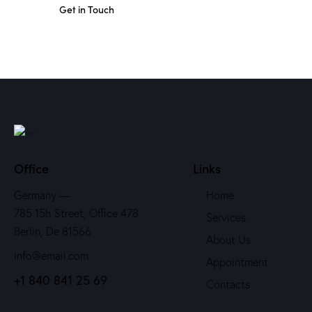
Office
Links
Germany —
Home
785 15h Street, Office 478
Services
Berlin, De 81566
About Us
info@email.com
Appointment
+1 840 841 25 69
Contacts